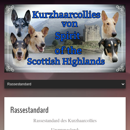
Rassestandard
Rassestandard des Kurzhaarcollies
Ursprungsland: