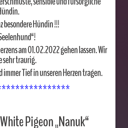
verschmuste, sensible und fürsorgliche
Hündin.
nz besondere Hündin !!!
Seelenhund“!
Herzens am 01.02.2022 gehen lassen. Wir
e sehr traurig.
d immer Tief in unseren Herzen tragen.
****************
A White Pigeon „Nanuk“