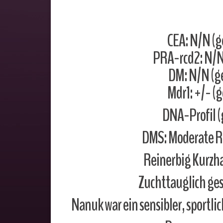
CEA: N/N (g
PRA-rcd2: N/N 
DM: N/N (ge
Mdr1: +/- (
DNA-Profil (
DMS: Moderate Ri
Reinerbig Kurzha
Zuchttauglich ges
Nanuk war ein sensibler, sportlic