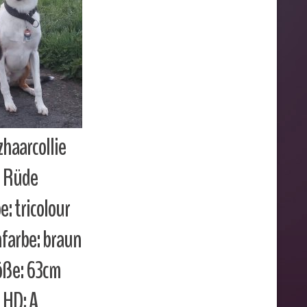
zhaarcollie
Rüde
e: tricolour
farbe: braun
öße: 63cm
HD: A