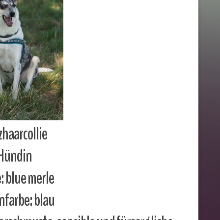
zhaarcollie
Hündin
: blue merle
farbe: blau