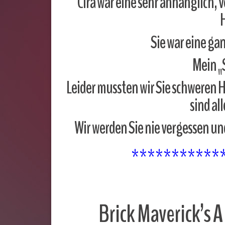
Cira war eine sehr anhänglich, 
Sie war eine ga
Mein „
Leider mussten wir Sie schweren 
sind all
Wir werden Sie nie vergessen un
***********
Brick Maverick’s 