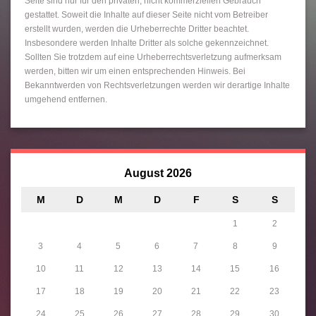
Seite sind nur für den privaten, nicht kommerziellen Gebrauch
gestattet. Soweit die Inhalte auf dieser Seite nicht vom Betreiber
erstellt wurden, werden die Urheberrechte Dritter beachtet.
Insbesondere werden Inhalte Dritter als solche gekennzeichnet.
Sollten Sie trotzdem auf eine Urheberrechtsverletzung aufmerksam
werden, bitten wir um einen entsprechenden Hinweis. Bei
Bekanntwerden von Rechtsverletzungen werden wir derartige Inhalte
umgehend entfernen.
August 2026
M
D
M
D
F
S
S
1
2
3
4
5
6
7
8
9
10
11
12
13
14
15
16
17
18
19
20
21
22
23
24
25
26
27
28
29
30